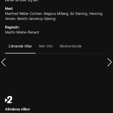
kärlek så löser sig allt.
Med:
Manfred Weber Cortzen, Magnus Millang, Ibi Støving, Henning
Jensen, Kerstin Jannerup Gjesing
Regissör:
Martin Miehe-Renard
Liknande titlar
Mer info
Medverkande
Allmänna villkor