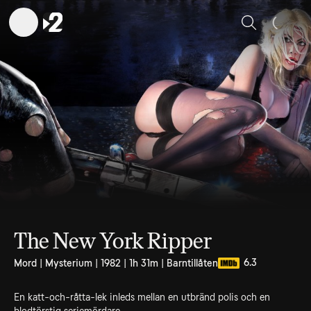
Sök
The New York Ripper
6.3
Mord | Mysterium | 1982 | 1h 31m | Barntillåten
En katt-och-råtta-lek inleds mellan en utbränd polis och en