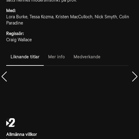
sätts hennes modersinstinkt på prov.
Med:
Lora Burke, Tessa Kozma, Kristen MacCulloch, Nick Smyth, Colin
Paradine
Regissör:
Craig Wallace
Liknande titlar
Mer info
Medverkande
Allmänna villkor