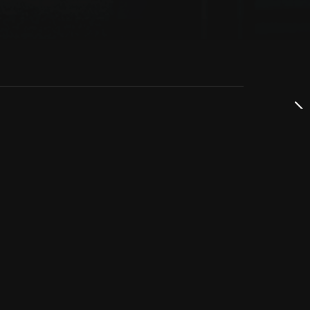
dservice
ss
takta oss