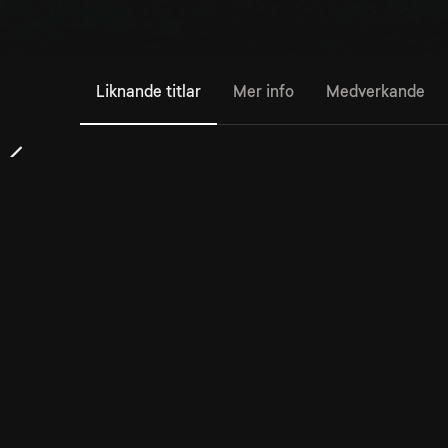
Liknande titlar
Mer info
Medverkande