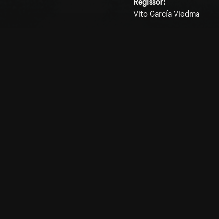
Regissör:
Vito García Viedma
Allmänna villkor
Kun
Integritetspolicy
Pre
Cookiepolicy
Kon