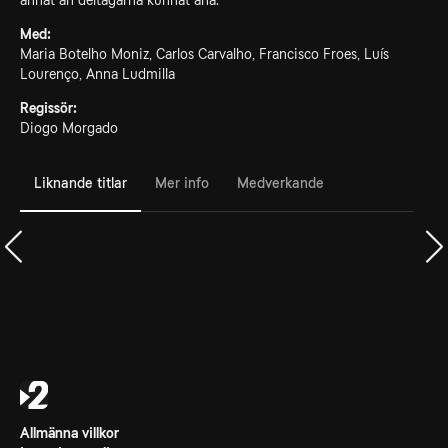
annat än deltagarna kunnat ana.
Med:
Maria Botelho Moniz, Carlos Carvalho, Francisco Froes, Luís
Lourenço, Anna Ludmilla
Regissör:
Diogo Morgado
Liknande titlar
Mer info
Medverkande
Allmänna villkor