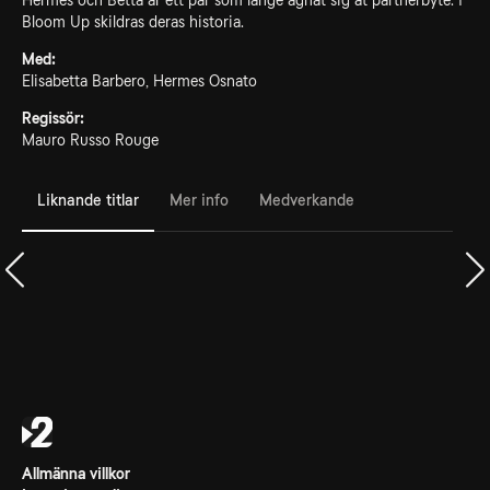
Hermes och Betta är ett par som länge ägnat sig åt partnerbyte. I
Bloom Up skildras deras historia.
Med:
Elisabetta Barbero, Hermes Osnato
Regissör:
Mauro Russo Rouge
Liknande titlar
Mer info
Medverkande
Allmänna villkor