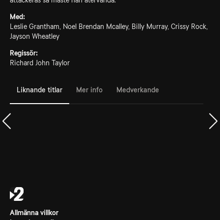
attackeras så måste han återvända.
Med:
Leslie Grantham, Noel Brendan Mcalley, Billy Murray, Crissy Rock,
Jayson Wheatley
Regissör:
Richard John Taylor
Liknande titlar
Mer info
Medverkande
Allmänna villkor