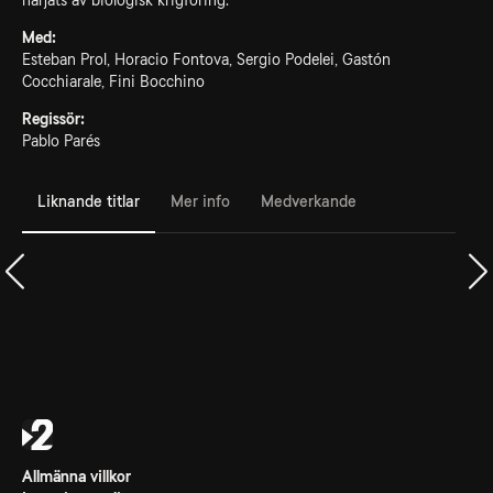
härjats av biologisk krigföring.
Med:
Esteban Prol, Horacio Fontova, Sergio Podelei, Gastón
Cocchiarale, Fini Bocchino
Regissör:
Pablo Parés
Liknande titlar
Mer info
Medverkande
Allmänna villkor