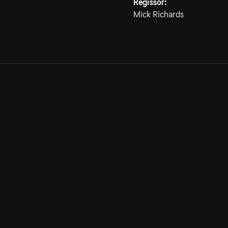
Regissör:
Mick Richards
Allmänna villkor
Kun
Integritetspolicy
Pre
Cookiepolicy
Kon