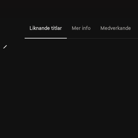
Liknande titlar
Mer info
Medverkande