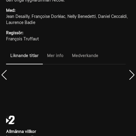
den unga flygvärdinnan Nicole.
Med:
Jean Desailly, Françoise Dorléac, Nelly Benedetti, Daniel Ceccaldi,
Laurence Badie
Regissör:
François Truffaut
Liknande titlar
Mer info
Medverkande
Allmänna villkor