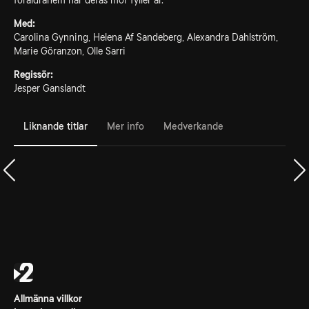
föräldrahem när deras mor fyller år.
Med:
Carolina Gynning, Helena Af Sandeberg, Alexandra Dahlström,
Marie Göranzon, Olle Sarri
Regissör:
Jesper Ganslandt
Liknande titlar
Mer info
Medverkande
Allmänna villkor