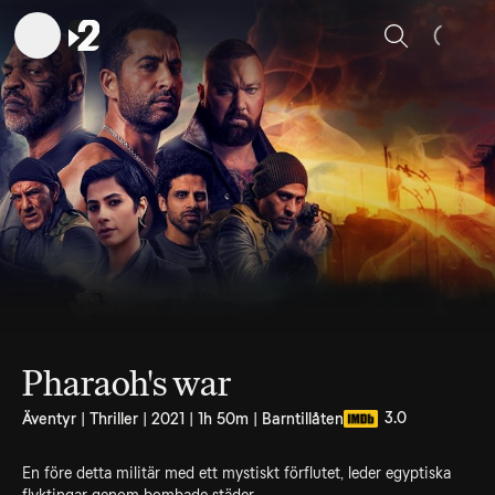
Sök
Pharaoh's war
3.0
Äventyr | Thriller | 2021 | 1h 50m | Barntillåten
En före detta militär med ett mystiskt förflutet, leder egyptiska