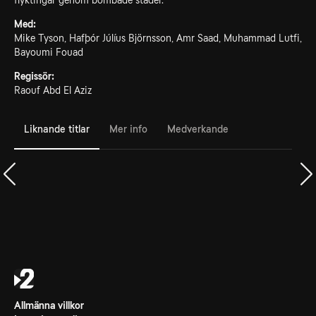
flyktingar genom bombade städer.
Med:
Mike Tyson, Hafþór Júlíus Björnsson, Amr Saad, Muhammad Lutfi,
Bayoumi Fouad
Regissör:
Raouf Abd El Aziz
Liknande titlar
Mer info
Medverkande
Allmänna villkor