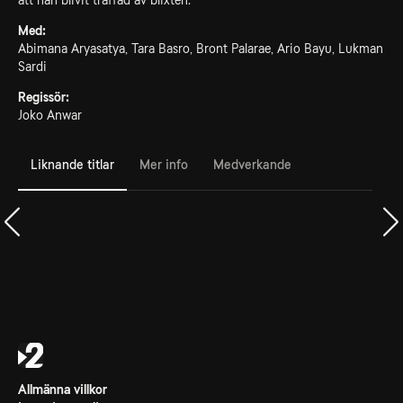
att han blivit träffad av blixten.
Med:
Abimana Aryasatya, Tara Basro, Bront Palarae, Ario Bayu, Lukman
Sardi
Regissör:
Joko Anwar
Liknande titlar
Mer info
Medverkande
Allmänna villkor