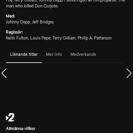
Följ Terry Gilliam, Johnny Depp i skildringen av filmprojektet The
man who killed Don Quijote.
Med:
Johnny Depp, Jeff Bridges
Regissör:
Keith Fulton, Louis Pepe, Terry Gilliam, Philip A. Patterson
Liknande titlar
Mer info
Medverkande
Allmänna villkor