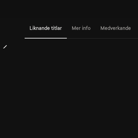
Liknande titlar
Mer info
Medverkande