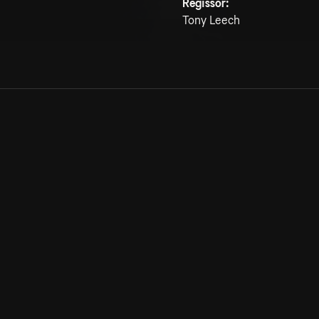
Regissör:
Tony Leech
Allmänna villkor
Kun
Integritetspolicy
Pre
Cookiepolicy
Kon