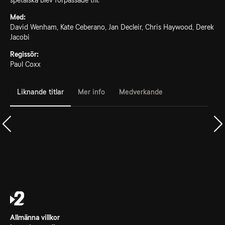
spetälska blev förpassade till.
Med:
David Wenham, Kate Ceberano, Jan Decleir, Chris Haywood, Derek
Jacobi
Regissör:
Paul Coxx
Liknande titlar
Mer info
Medverkande
Allmänna villkor