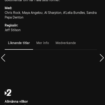
dokumentär om hår i alla dess former!
Med:
Chris Rock, Maya Angelou, Al Sharpton, A'Lelia Bundles, Sandra
Pepa Denton
Regissör:
Jeff Stilson
Liknande titlar
Mer info
Medverkande
Allmänna villkor