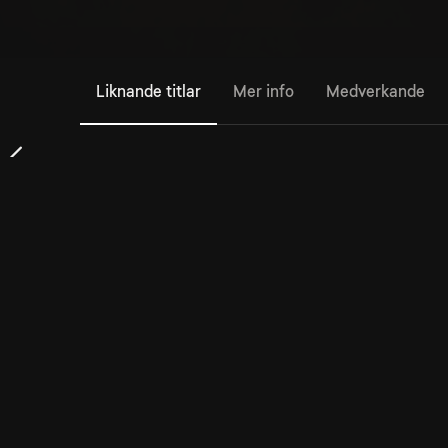
Liknande titlar
Mer info
Medverkande