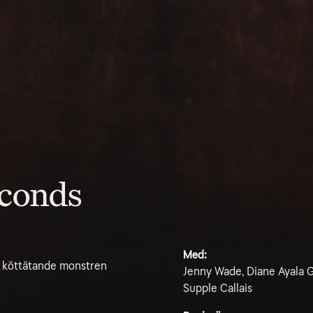
econds
Med:
de köttätande monstren
Jenny Wade, Diane Ayala G
Supple Callais