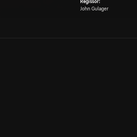
Regissör:
John Gulager
Allmänna villkor
Kun
Integritetspolicy
Pre
Cookiepolicy
Kon