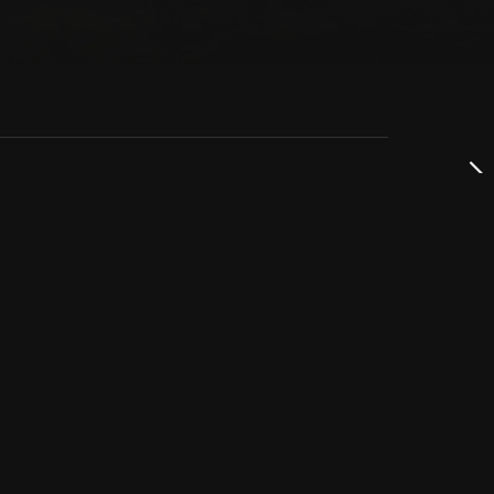
dservice
ss
takta oss