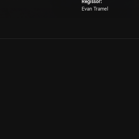
Regissör:
Evan Tramel
Allmänna villkor
Kun
Integritetspolicy
Pre
Cookiepolicy
Kon