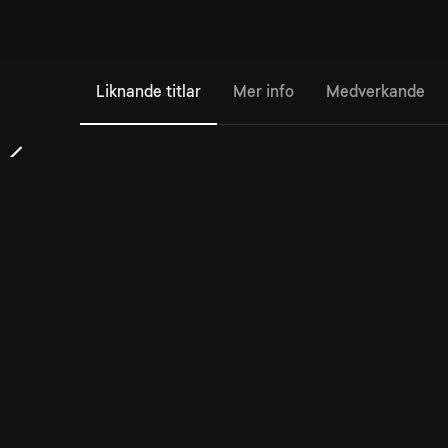
Liknande titlar
Mer info
Medverkande