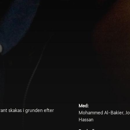
Med:
rant skakas i grunden efter
Mohammed Al-Bakier, Joy
Hassan