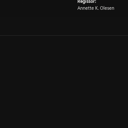
Regissör:
Annette K. Olesen
Allmänna villkor
Kun
Integritetspolicy
Pre
Cookiepolicy
Kon