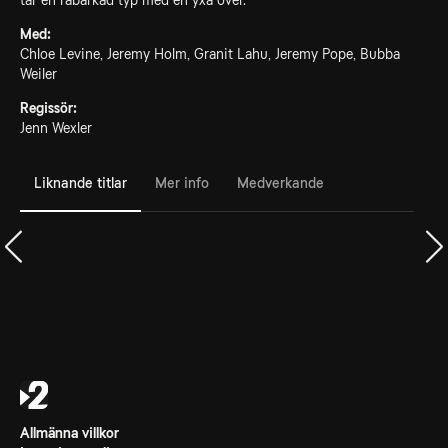
tar en råbarkad typ med en yxa över.
Med:
Chloe Levine, Jeremy Holm, Granit Lahu, Jeremy Pope, Bubba
Weiler
Regissör:
Jenn Wexler
Liknande titlar
Mer info
Medverkande
Allmänna villkor