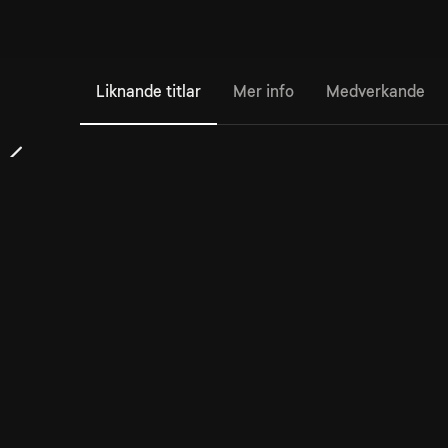
Liknande titlar
Mer info
Medverkande