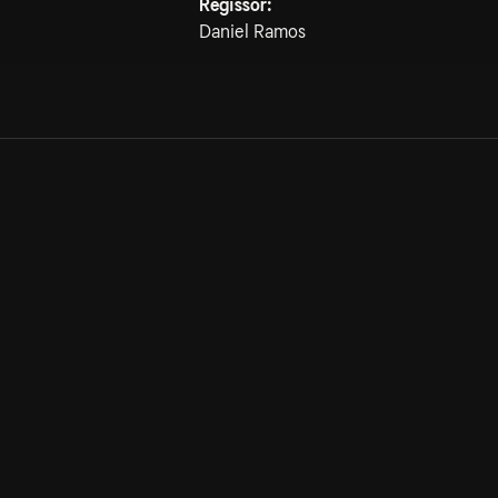
Regissör:
Daniel Ramos
Allmänna villkor
Kun
Integritetspolicy
Pre
Cookiepolicy
Kon