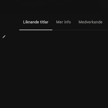
Liknande titlar
Mer info
Medverkande