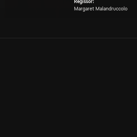
Regissör:
Margaret Malandruccolo
Allmänna villkor
Kun
Integritetspolicy
Pre
Cookiepolicy
Kon