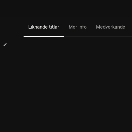
Liknande titlar
Mer info
Medverkande