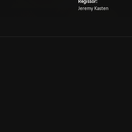
Regissör:
Jeremy Kasten
Allmänna villkor
Kun
Integritetspolicy
Pre
Cookiepolicy
Kon