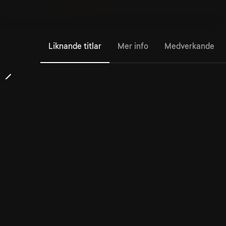
Liknande titlar
Mer info
Medverkande