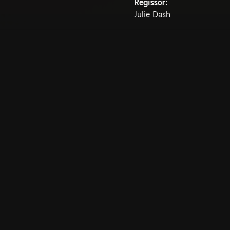
Regissör:
Julie Dash
Allmänna villkor
Kun
Integritetspolicy
Pre
Cookiepolicy
Kon