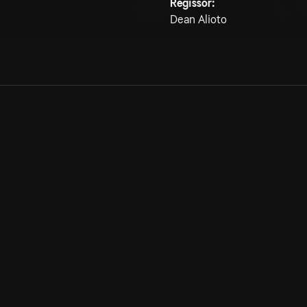
Regissör:
Dean Alioto
Allmänna villkor
Kun
Integritetspolicy
Pre
Cookiepolicy
Kon