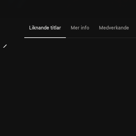
Liknande titlar
Mer info
Medverkande