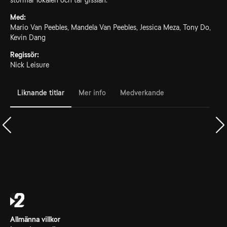
stormar lokalen och tar gisslan.
Med:
Mario Van Peebles, Mandela Van Peebles, Jessica Meza, Tony Do,
Kevin Dang
Regissör:
Nick Leisure
Liknande titlar
Mer info
Medverkande
Allmänna villkor