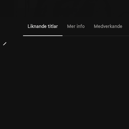
Liknande titlar
Mer info
Medverkande