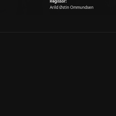
Regissör:
Arild Østin Ommundsen
Allmänna villkor
Kun
Integritetspolicy
Pre
Cookiepolicy
Kon