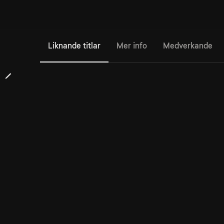
Liknande titlar
Mer info
Medverkande