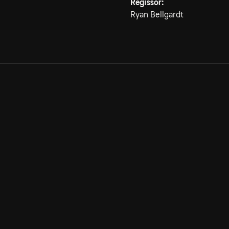
Regissör:
Ryan Bellgardt
Allmänna villkor
Kun
Integritetspolicy
Pre
Cookiepolicy
Kon