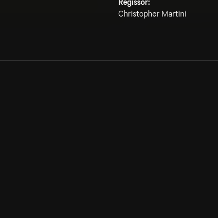
Regissör:
Christopher Martini
Allmänna villkor
Kun
Integritetspolicy
Pre
Cookiepolicy
Kon