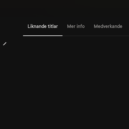
Liknande titlar
Mer info
Medverkande