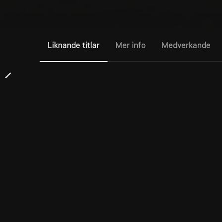
Liknande titlar
Mer info
Medverkande