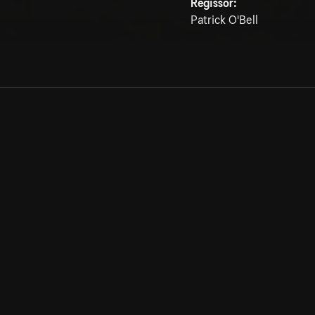
Regissör:
Patrick O'Bell
Allmänna villkor
Kun
Integritetspolicy
Pre
Cookiepolicy
Kon