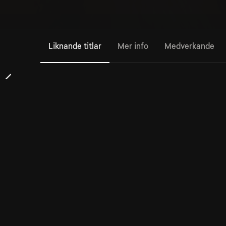
Liknande titlar
Mer info
Medverkande