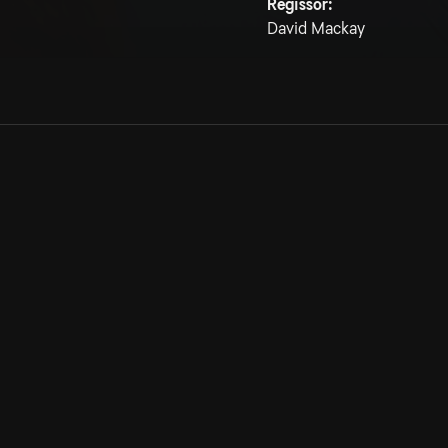
Regissör:
David Mackay
Allmänna villkor
Kun
Integritetspolicy
Pre
Cookiepolicy
Kon