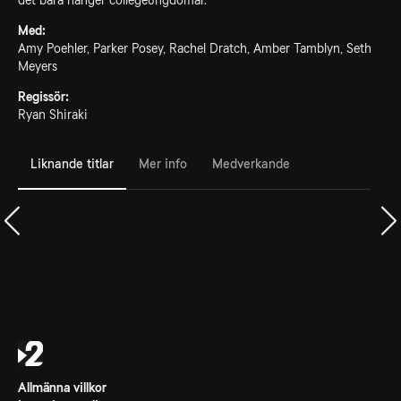
det bara hänger collegeungdomar.
Med:
Amy Poehler, Parker Posey, Rachel Dratch, Amber Tamblyn, Seth
Meyers
Regissör:
Ryan Shiraki
Liknande titlar
Mer info
Medverkande
Allmänna villkor