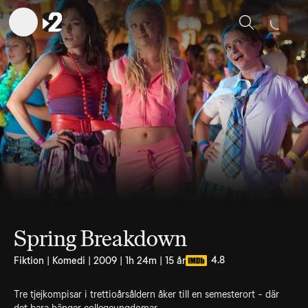
Sök
Spring Breakdown
4.8
Fiktion | Komedi | 2009 | 1h 24m | 15 år
Tre tjejkompisar i trettioårsåldern åker till en semesterort - där