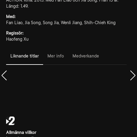
ACTION. Kina. 2015. Med Fan Liao och Jia Song. Från 15 år.
Längd: 1.49.
Med:
Fan Liao, Jia Song, Song Jia, Wenli Jiang, Shih-Chieh King
Regissör:
Haofeng Xu
Liknande titlar
Mer info
Medverkande
Allmänna villkor