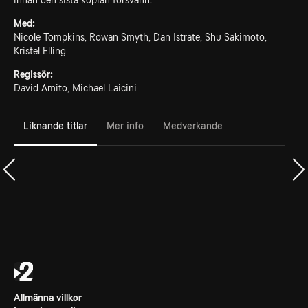
innan den sista kopian försvann.
Med:
Nicole Tompkins, Rowan Smyth, Dan Istrate, Shu Sakimoto,
Kristel Elling
Regissör:
David Amito, Michael Laicini
Liknande titlar
Mer info
Medverkande
Allmänna villkor