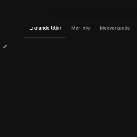
Liknande titlar
Mer info
Medverkande