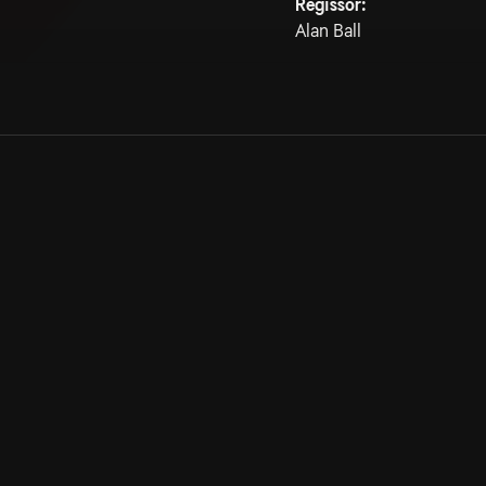
Regissör:
Alan Ball
Allmänna villkor
Kun
Integritetspolicy
Pre
Cookiepolicy
Kon