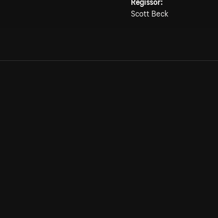
Regissör:
Scott Beck
Allmänna villkor
Kun
Integritetspolicy
Pre
Cookiepolicy
Kon