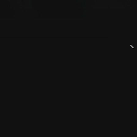
dservice
ss
takta oss