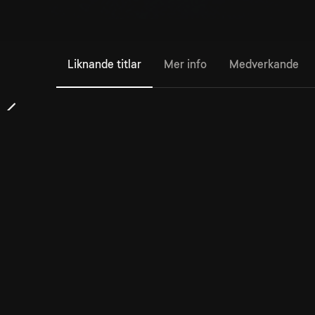
Liknande titlar
Mer info
Medverkande