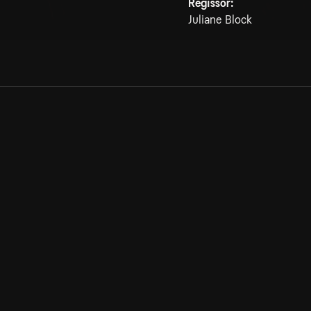
Regissör:
Juliane Block
Allmänna villkor
Kun
Integritetspolicy
Pre
Cookiepolicy
Kon