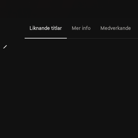
Liknande titlar
Mer info
Medverkande