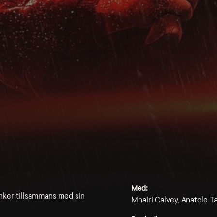
Med:
nker tillsammans med sin
Mhairi Calvey, Anatole Ta