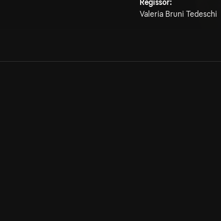
Regissör:
Valeria Bruni Tedeschi
Allmänna villkor
Kun
Integritetspolicy
Pre
Cookiepolicy
Kon