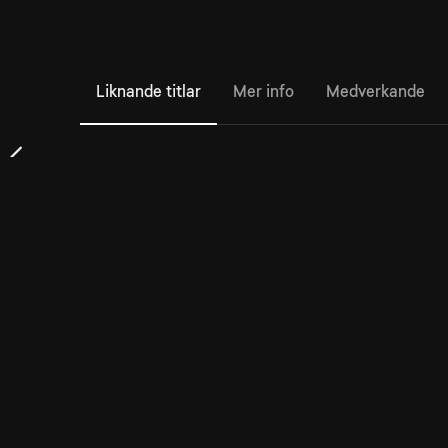
Liknande titlar
Mer info
Medverkande