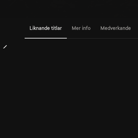
Liknande titlar
Mer info
Medverkande