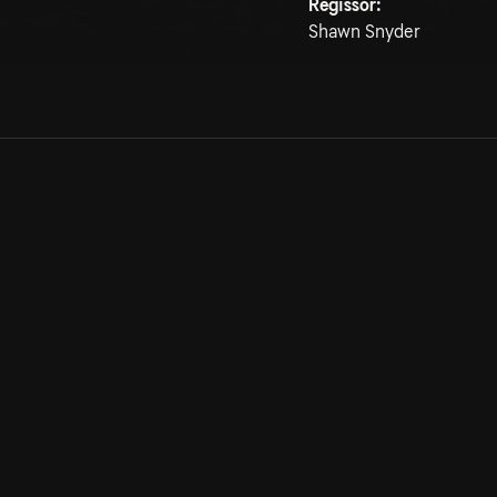
Regissör:
Shawn Snyder
Allmänna villkor
Kun
Integritetspolicy
Pre
Cookiepolicy
Kon