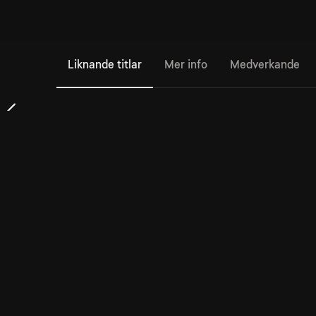
Liknande titlar
Mer info
Medverkande