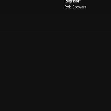
Regissör:
Rob Stewart
Allmänna villkor
Kun
Integritetspolicy
Pre
Cookiepolicy
Kon