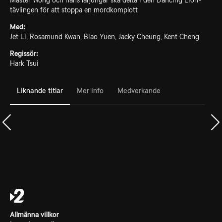
Mäster Wong och hans lärjungar ska delta i den Dancing Lion-
tävlingen för att stoppa en mordkomplott
Med:
Jet Li, Rosamund Kwan, Biao Yuen, Jacky Cheung, Kent Cheng
Regissör:
Hark Tsui
Liknande titlar
Mer info
Medverkande
Allmänna villkor