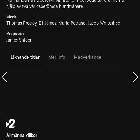
När hundarna i Dogtown blir lite för högljudda tar grannarna
hjälp av två världsberömda hundtränare.
Med:
Thomas Freeley, Eli James, Maria Petrano, Jacob Whiteshed
Regissör:
James Snider
Liknande titlar
Mer info
Medverkande
Allmänna villkor