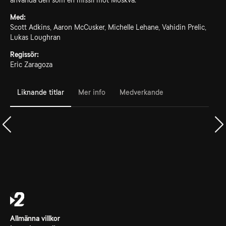
använda den som en missil mot Moskva.
Med:
Scott Adkins, Aaron McCusker, Michelle Lehane, Vahidin Prelic,
Lukas Loughran
Regissör:
Eric Zaragoza
Liknande titlar
Mer info
Medverkande
Allmänna villkor