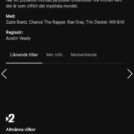
När ett pizzabud mördas på jobbet undersöker två vittnen vem
det är som utfört det mystiska mordet.
Med:
Zazie Beetz, Chance The Rapper, Rae Gray, Tim Decker, Will Brill
Regissör:
Austin Vesely
Liknande titlar
Mer info
Medverkande
Allmänna villkor