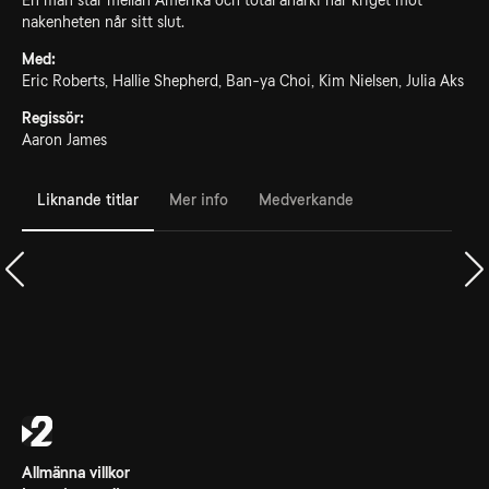
En man står mellan Amerika och total anarki när kriget mot
nakenheten når sitt slut.
Med:
Eric Roberts, Hallie Shepherd, Ban-ya Choi, Kim Nielsen, Julia Aks
Regissör:
Aaron James
Liknande titlar
Mer info
Medverkande
Allmänna villkor