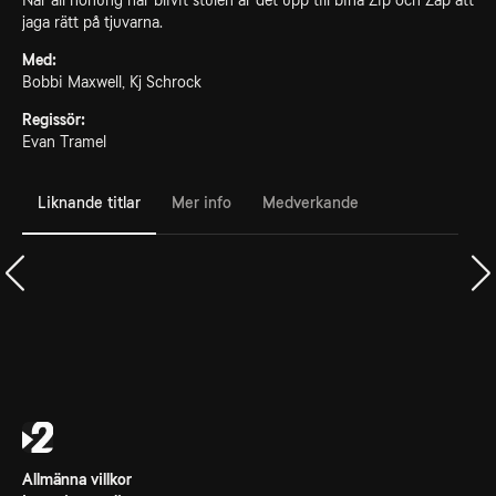
När all honung har blivit stulen är det upp till bina Zip och Zap att
jaga rätt på tjuvarna.
Med:
Bobbi Maxwell, Kj Schrock
Regissör:
Evan Tramel
Liknande titlar
Mer info
Medverkande
Allmänna villkor