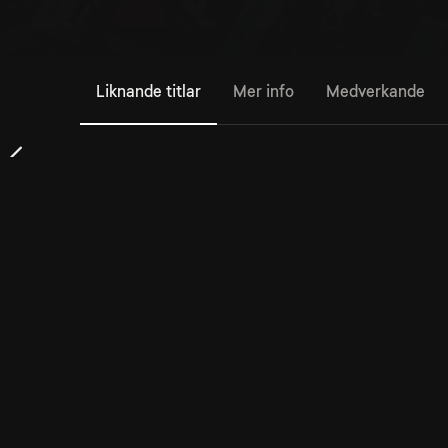
Liknande titlar
Mer info
Medverkande