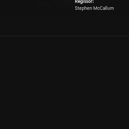
Regissör:
Stephen McCallum
Allmänna villkor
Kun
Integritetspolicy
Pre
Cookiepolicy
Kon