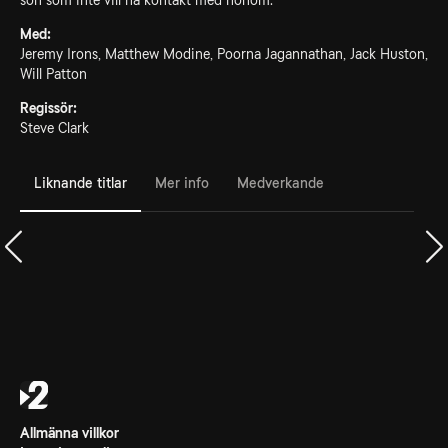
son som inte vill ha kontakt med honom.
Med:
Jeremy Irons, Matthew Modine, Poorna Jagannathan, Jack Huston,
Will Patton
Regissör:
Steve Clark
Liknande titlar
Mer info
Medverkande
Allmänna villkor