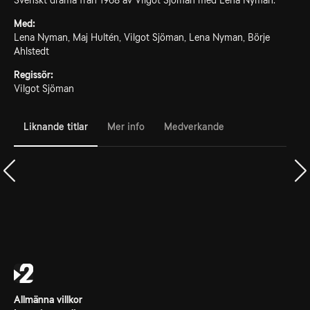
Svenskt drama från 1968 av Vilgot Sjöman med Lena Nyman.
Med:
Lena Nyman, Maj Hultén, Vilgot Sjöman, Lena Nyman, Börje
Ahlstedt
Regissör:
Vilgot Sjöman
Liknande titlar
Mer info
Medverkande
Allmänna villkor